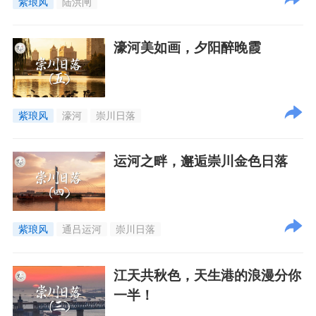
紫琅风
陆洪闸
濠河美如画，夕阳醉晚霞
紫琅风
濠河
崇川日落
运河之畔，邂逅崇川金色日落
紫琅风
通吕运河
崇川日落
江天共秋色，天生港的浪漫分你
一半！