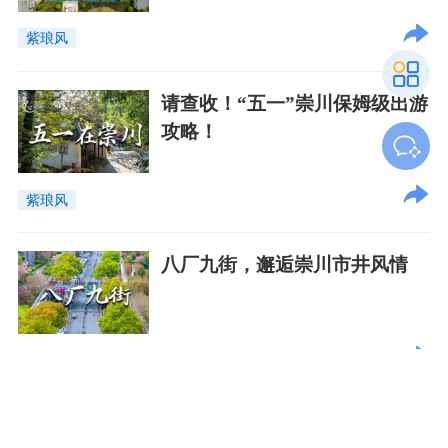
紫琅风
请查收！“五一”崇川保姆级出游
攻略！
紫琅风
八厂九街，邂逅崇川市井风情
紫琅风