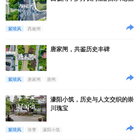
紫琅风
西被闸
唐家闸，共鉴历史丰碑
紫琅风
唐家闸
唐闸
濠阳小筑，历史与人文交织的崇
川瑰宝
紫琅风
张謇
濠阳小筑