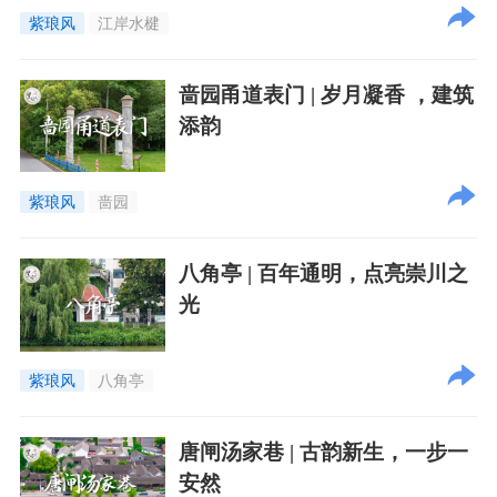
紫琅风
江岸水楗
啬园甬道表门 | 岁月凝香 ，建筑
添韵
紫琅风
啬园
八角亭 | 百年通明，点亮崇川之
光
紫琅风
八角亭
唐闸汤家巷 | 古韵新生，一步一
安然