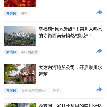
紫琅风
过年
幸福感“原地升级”！崇川人熟悉
的寺街西南营悄然“换妆”！
紫琅风
寺街西南营
大达内河轮船公司，开启崇川水
运梦
紫琅风
大达内河轮船公司
唐闸
西被闸，岁月长河里的崇川记忆