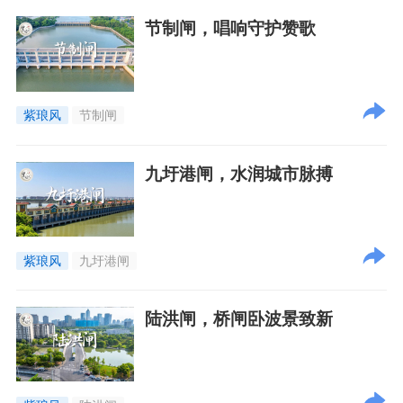
节制闸，唱响守护赞歌
紫琅风
节制闸
九圩港闸，水润城市脉搏
紫琅风
九圩港闸
陆洪闸，桥闸卧波景致新