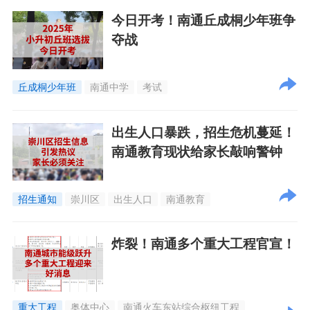
今日开考！南通丘成桐少年班争
夺战
丘成桐少年班
南通中学
考试
出生人口暴跌，招生危机蔓延！
南通教育现状给家长敲响警钟
招生通知
崇川区
出生人口
南通教育
炸裂！南通多个重大工程官宣！
重大工程
奥体中心
南通火车东站综合枢纽工程