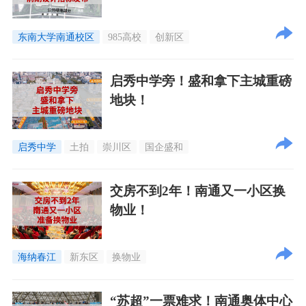
东南大学南通校区
985高校
创新区
启秀中学旁！盛和拿下主城重磅
地块！
启秀中学
土拍
崇川区
国企盛和
交房不到2年！南通又一小区换
物业！
海纳春江
新东区
换物业
“苏超”一票难求！南通奥体中心