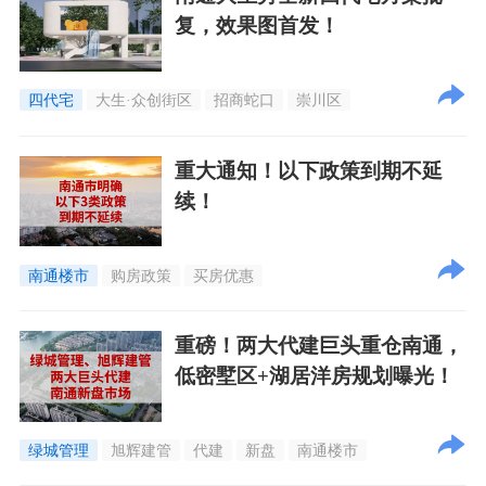
复，效果图首发！
四代宅
大生·众创街区
招商蛇口
崇川区
重大通知！以下政策到期不延
续！
南通楼市
购房政策
买房优惠
重磅！两大代建巨头重仓南通，
低密墅区+湖居洋房规划曝光！
绿城管理
旭辉建管
代建
新盘
南通楼市