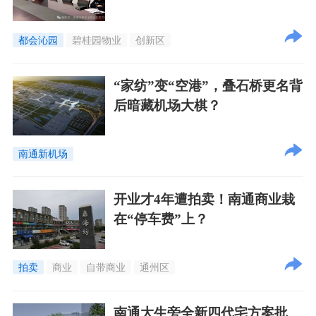
都会沁园
碧桂园物业
创新区
“家纺”变“空港”，叠石桥更名背
后暗藏机场大棋？
南通新机场
开业才4年遭拍卖！南通商业栽
在“停车费”上？
拍卖
商业
自带商业
通州区
南通大生旁全新四代宅方案批