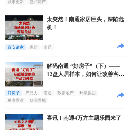
城市更新
盛和房产
太突然！南通家居巨头，深陷危
机！
百安谊家
家居
南通
解码南通 “好房子”（下）——
12盘人居样本，如何让改善客群
告别「选择困难」？
好房子
产品力
南通
致豪地产
炜赋集团
星湖置业
华润置地
喜讯！南通4万方主题乐园来了