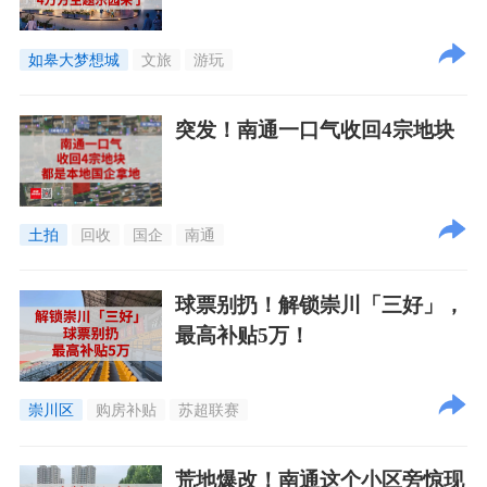
如皋大梦想城
文旅
游玩
突发！南通一口气收回4宗地块
土拍
回收
国企
南通
球票别扔！解锁崇川「三好」，
最高补贴5万！
崇川区
购房补贴
苏超联赛
荒地爆改！南通这个小区旁惊现