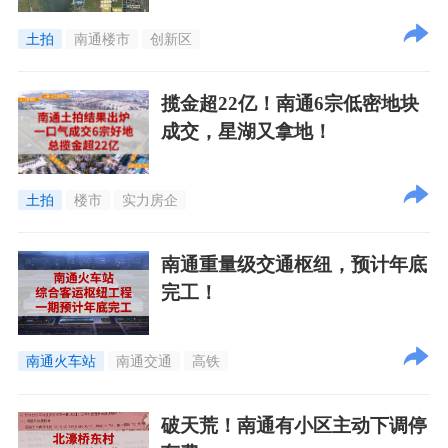
土拍
南通楼市
创新区
揽金超22亿！南通6宗低密地块
成交，星湖又拿地！
土拍
楼市
实力房企
南通重量级交通枢纽，预计年底
完工！
南通火车站
南通交通
高铁
破天荒！南通有小区主动下调停