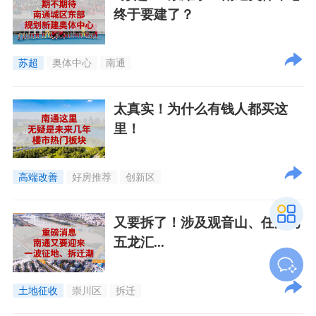
终于要建了？
苏超
奥体中心
南通
太真实！为什么有钱人都买这
里！
高端改善
好房推荐
创新区
又要拆了！涉及观音山、任港湾
五龙汇...
土地征收
崇川区
拆迁