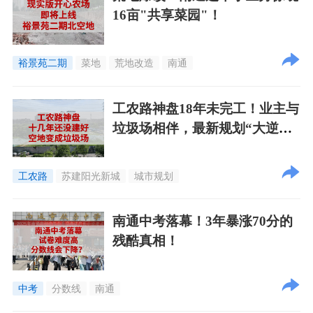
16亩"共享菜园"！
裕景苑二期
菜地
荒地改造
南通
工农路神盘18年未完工！业主与
垃圾场相伴，最新规划“大逆
转”！
工农路
苏建阳光新城
城市规划
南通中考落幕！3年暴涨70分的
残酷真相！
中考
分数线
南通