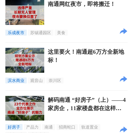
南通网红夜市，即将搬迁！
乐成夜市
苏锡通园区
美食
这里要火！南通超6万方全新地
标！
滨水商业
观音山
崇川区
解码南通 “好房子”（上）——4
家房企，11家楼盘都在这样
『卷』！
好房子
产品力
南通
招商蛇口
轨道置业